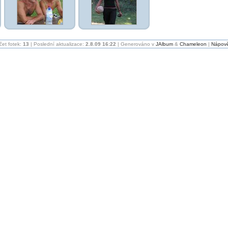
čet fotek:
13
| Poslední aktualizace:
2.8.09 16:22
| Generováno v
JAlbum
&
Chameleon
|
Nápov