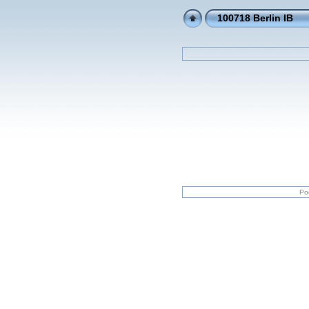
100718 Berlin IB
Po