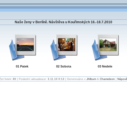
Naše ženy v Berlíně. Návštěva u Kouřimských 16.-18.7.2010
01 Patek
02 Sobota
03 Nedele
čet fotek:
80
| Poslední aktualizace:
3.11.10 0:13
| Generováno v
JAlbum
&
Chameleon
|
Nápov