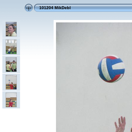
101204 MikDebl