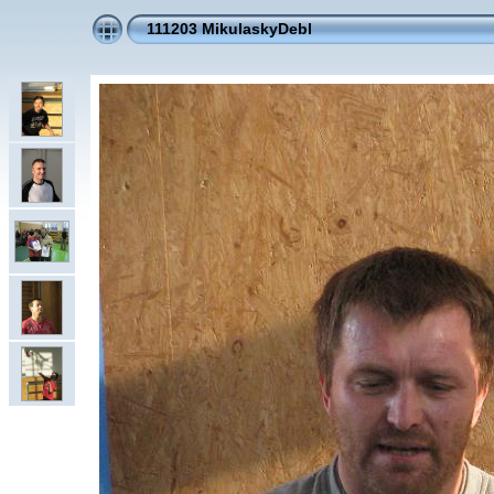
111203 MikulaskyDebl