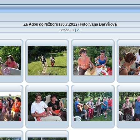
Za Ádou do Nižboru (30.7.2012) Foto Ivana Barvířová
Strana |
1
|
2
|