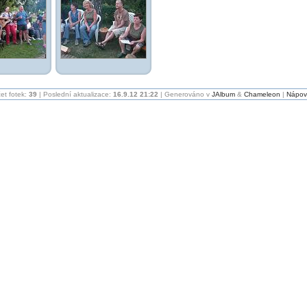
et fotek:
39
| Poslední aktualizace:
16.9.12 21:22
| Generováno v
JAlbum
&
Chameleon
|
Nápov