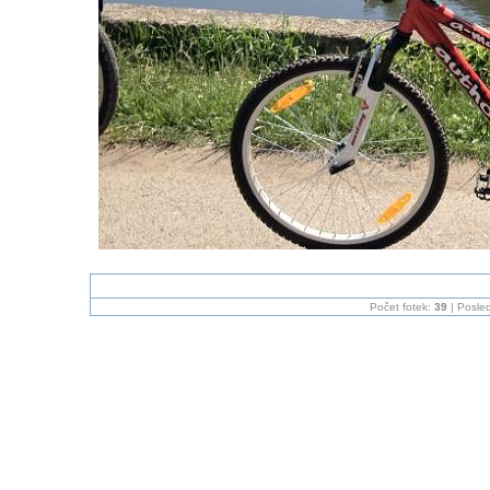
Počet fotek:
39
| Posled