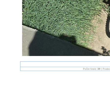
Počet fotek:
39
| Posled