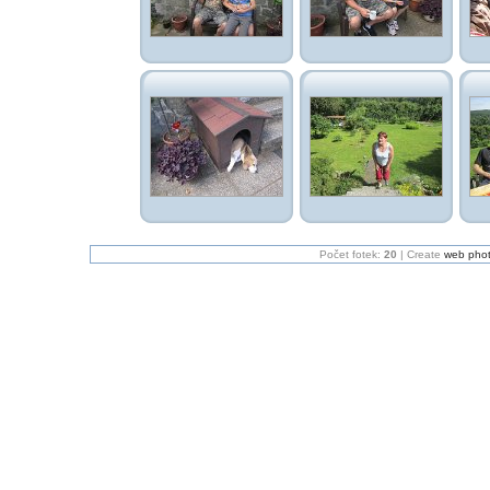
Počet fotek:
20
| Create
web pho