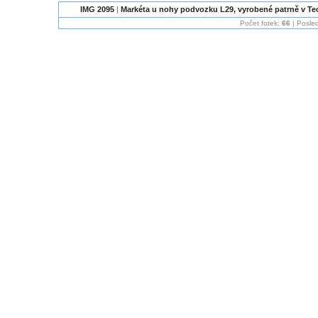
IMG 2095
|
Markéta u nohy podvozku L29, vyrobené patrně v Tech
Počet fotek:
66
| Posled