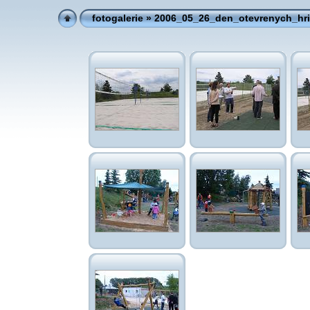
fotogalerie
» 2006_05_26_den_otevrenych_hri