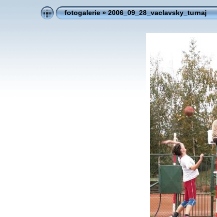
fotogalerie
»
2006_09_28_vaclavsky_turnaj