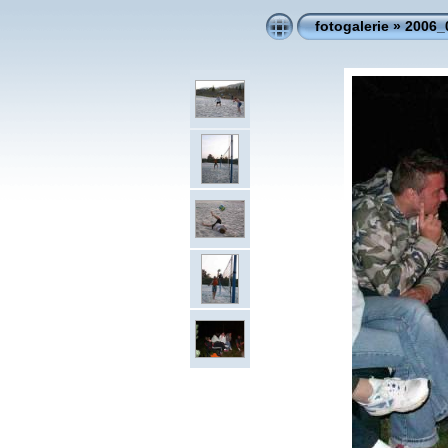
fotogalerie
»
2006_