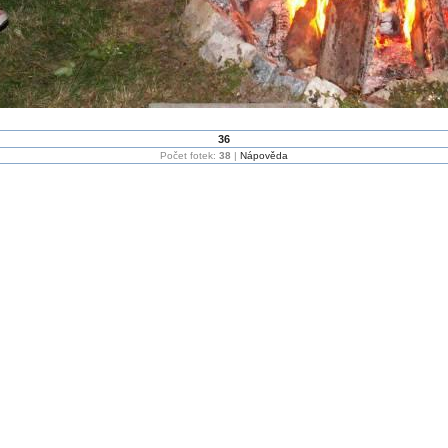
36
Počet fotek:
38
|
Nápověda