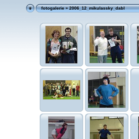
fotogalerie
» 2006_12_mikulassky_dabl