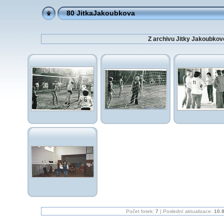
80 JitkaJakoubkova
Z archivu Jitky Jakoubkov
Počet fotek:
7
| Poslední aktualizace:
10.8