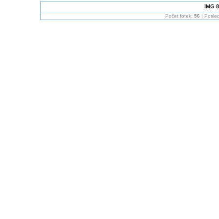
IMG 8
Počet fotek:
56
| Posled