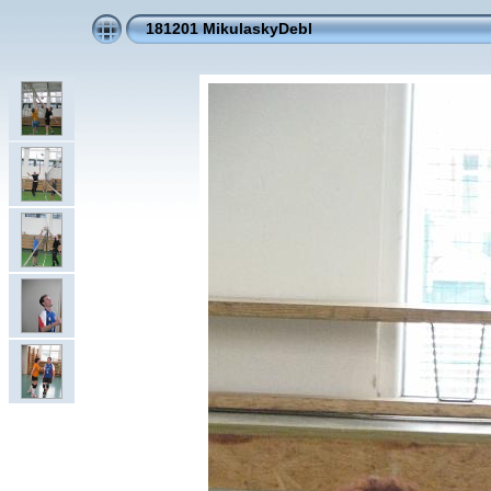
181201 MikulaskyDebl