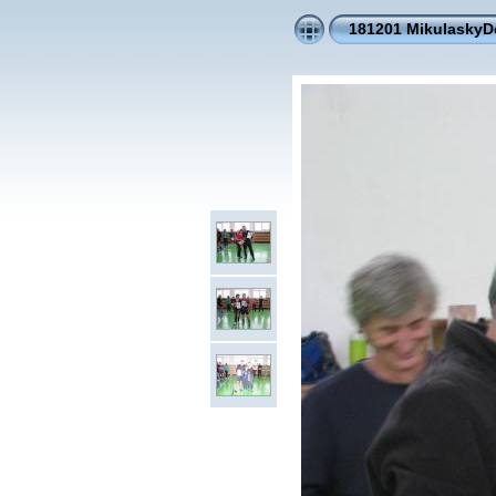
181201 MikulaskyD