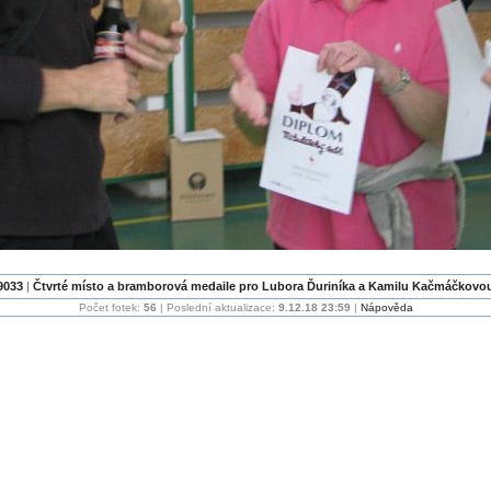
9033
|
Čtvrté místo a bramborová medaile pro Lubora Ďuriníka a Kamilu Kačmáčkovou
Počet fotek:
56
| Poslední aktualizace:
9.12.18 23:59
|
Nápověda