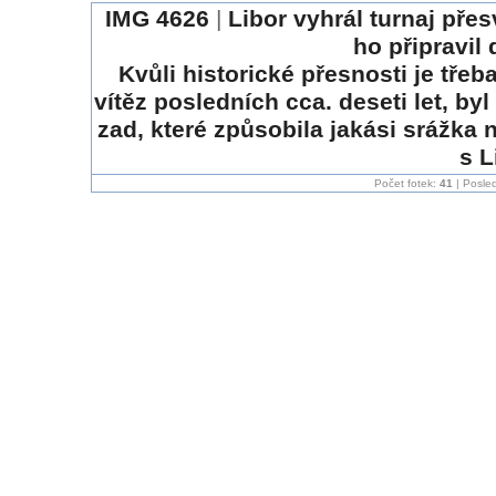
IMG 4626
|
Libor vyhrál turnaj pře
ho připravil
Kvůli historické přesnosti je tře
vítěz posledních cca. deseti let, by
zad, které způsobila jakási srážka
s L
Počet fotek:
41
| Posled