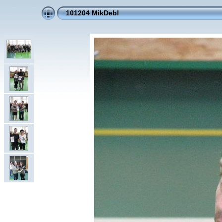
101204 MikDebl