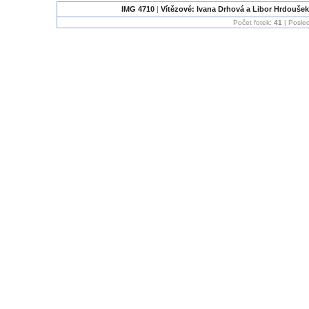
IMG 4710
|
Vítězové: Ivana Drhová a Libor Hrdoušek
Počet fotek:
41
| Posled