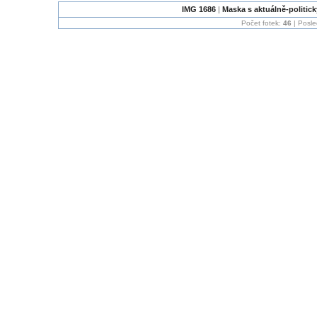
IMG 1686
|
Maska s aktuálně-politi
Počet fotek:
46
| Posle