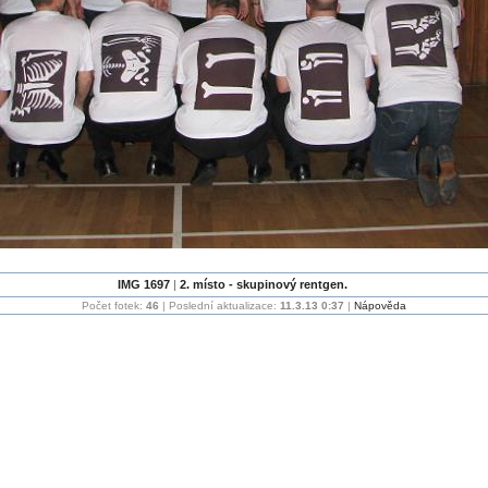
IMG 1697
|
2. místo - skupinový rentgen.
Počet fotek:
46
| Poslední aktualizace:
11.3.13 0:37
|
Nápověda