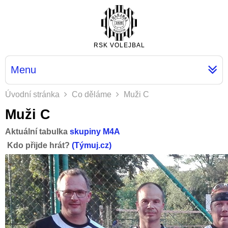
RSK VOLEJBAL
Menu
Úvodní stránka
Co děláme
Muži C
Muži C
Aktuální tabulka
skupiny M4A
Kdo přijde hrát?
(Týmuj.cz)