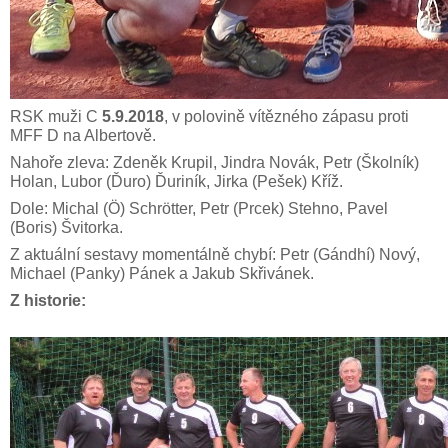
RSK muži C
5.9.2018
, v polovině vítězného zápasu proti
MFF D na Albertově.
Nahoře zleva: Zdeněk Krupil, Jindra Novák, Petr (Školník)
Holan, Lubor (Ďuro) Ďuriník, Jirka (Pešek) Kříž.
Dole: Michal (Ö) Schrötter, Petr (Prcek) Stehno, Pavel
(Boris) Švitorka.
Z aktuální sestavy momentálně chybí: Petr (Gándhí) Nový,
Michael (Panky) Pánek a Jakub Skřivánek.
Z historie: